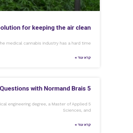
olution for keeping the air clean
e medical cannabis industry has a hard time
קרא עוד »
5 Questions with Normand Brais
al engineering degree, a Master of Applied
Sciences, and
קרא עוד »