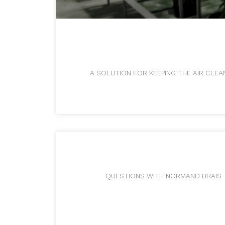
A SOLUTION FOR KEEPING THE AIR CLEAN 
5 QUESTIONS WITH NORMAND BRAIS No