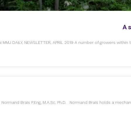
A s
MMJ DAILY, NEWSLETTER, APRIL 2019 A number of growers within th
rmand Brais P.Eng, M.A.Sc. Ph.D. Normand Brais holds a mechanic